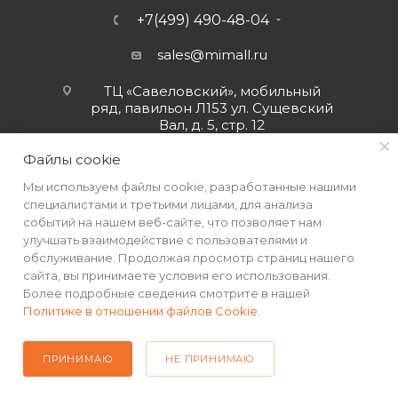
+7(499) 490-48-04
sales@mimall.ru
ТЦ «Савеловский», мобильный
ряд, павильон Л153 ул. Сущевский
Вал, д. 5, стр. 12
Файлы cookie
Мы используем файлы cookie, разработанные нашими
специалистами и третьими лицами, для анализа
событий на нашем веб-сайте, что позволяет нам
улучшать взаимодействие с пользователями и
обслуживание. Продолжая просмотр страниц нашего
сайта, вы принимаете условия его использования.
Более подробные сведения смотрите в нашей
Политике в отношении файлов Cookie
.
2026 © Интернет-магазин MiMall® • Не является публичной
офертой • 2026 г.
ПРИНИМАЮ
НЕ ПРИНИМАЮ