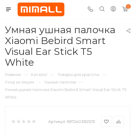
0
Умная ушная палочка
Xiaomi Bebird Smart
Visual Ear Stick T5
White
—
—
—
Главная
Каталог
Товары для красоты
—
—
Уход за лицом
Ушные палочки
Умная ушная палочка Xiaomi Bebird Smart Visual Ear Stick T5
White
Артикул:
6972403821251