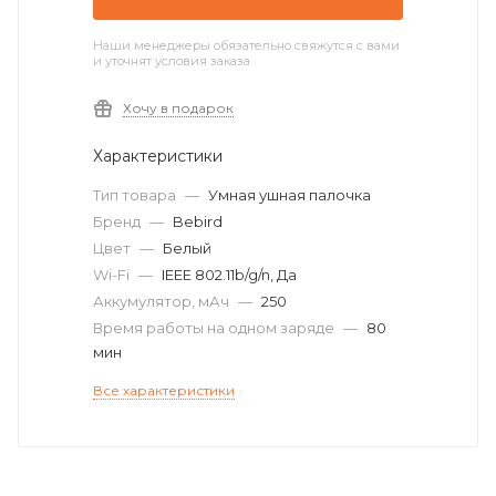
Наши менеджеры обязательно свяжутся с вами
и уточнят условия заказа
Хочу в подарок
Характеристики
Тип товара
—
Умная ушная палочка
Бренд
—
Bebird
Цвет
—
Белый
Wi-Fi
—
IEEE 802.11b/g/n, Да
Аккумулятор, мАч
—
250
Время работы на одном заряде
—
80
мин
Все характеристики