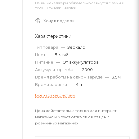
Наши менеджеры обязательно свяжутся с вами и
уточнят условия заказа
Хочу в подарок
Характеристики
Тип товара
—
Зеркало
Цвет
—
Белый
Питание
—
От аккумулятора
Аккумулятор, мАч
—
2000
Время работы на одном заряде
—
3.5 ч
Время зарядки
—
4 ч
Все характеристики
Цена действительна только для интернет-
магазина и может отличаться от цен в
розничных магазинах