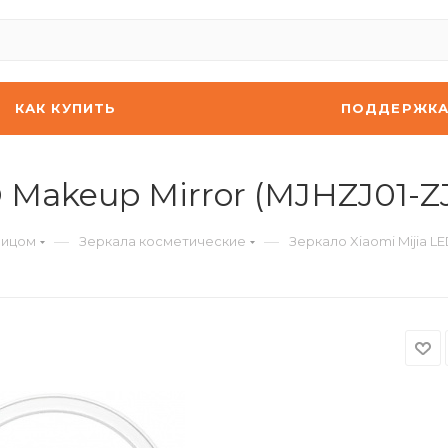
КАК КУПИТЬ
ПОДДЕРЖК
 Makeup Mirror (MJHZJ01-Z
—
—
лицом
Зеркала косметические
Зеркало Xiaomi Mijia L