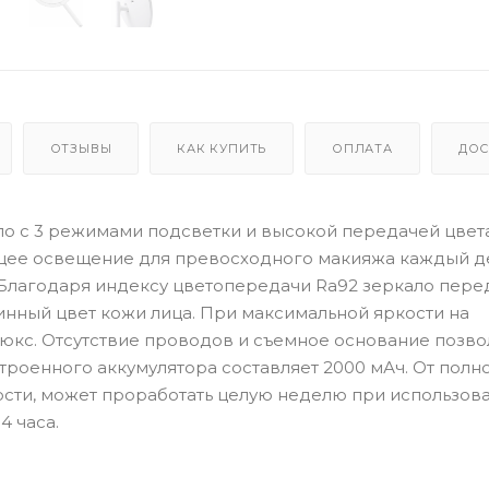
ОТЗЫВЫ
КАК КУПИТЬ
ОПЛАТА
ДОС
кало с 3 режимами подсветки и высокой передачей цвета
щее освещение для превосходного макияжа каждый д
°. Благодаря индексу цветопередачи Ra92 зеркало пере
инный цвет кожи лица. При максимальной яркости на
 люкс. Отсутствие проводов и съемное основание позв
троенного аккумулятора составляет 2000 мАч. От полн
ости, может проработать целую неделю при использов
4 часа.