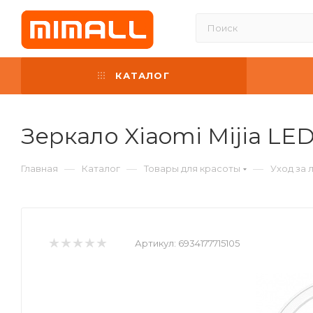
КАТАЛОГ
Зеркало Xiaomi Mijia LED
—
—
—
Главная
Каталог
Товары для красоты
Уход за 
Артикул:
6934177715105