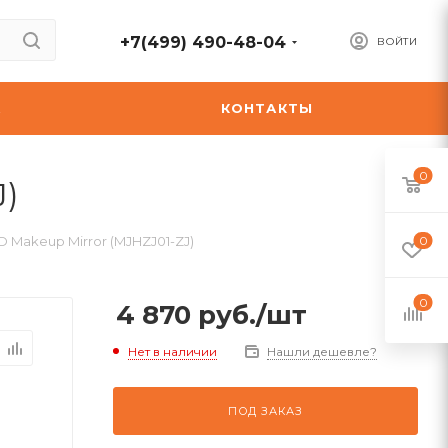
+7(499) 490-48-04
ВОЙТИ
А
КОНТАКТЫ
0
J)
ED Makeup Mirror (MJHZJ01-ZJ)
0
0
4 870
руб.
/шт
Нет в наличии
Нашли дешевле?
ПОД ЗАКАЗ