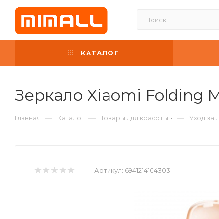
КАТАЛОГ
Зеркало Xiaomi Folding M
—
—
—
Главная
Каталог
Товары для красоты
Уход за 
Артикул:
6941214104303