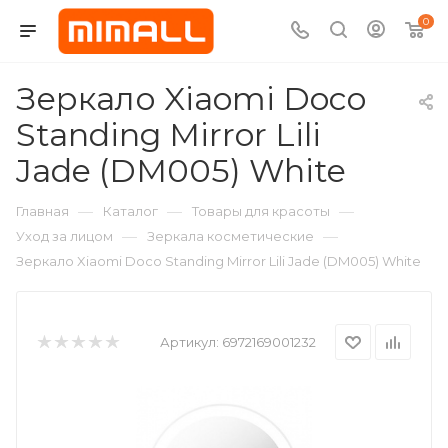
0
Зеркало Xiaomi Doco
Standing Mirror Lili
Jade (DM005) White
—
—
—
Главная
Каталог
Товары для красоты
—
—
Уход за лицом
Зеркала косметические
Зеркало Xiaomi Doco Standing Mirror Lili Jade (DM005) White
Артикул:
6972169001232