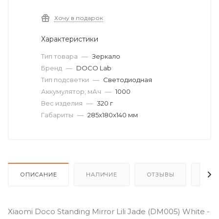
Хочу в подарок
Характеристики
Тип товара
—
Зеркало
Бренд
—
DOCO Lab
Тип подсветки
—
Светодиодная
Аккумулятор, мАч
—
1000
Вес изделия
—
320 г
Габариты
—
285x180x140 мм
ОПИСАНИЕ
НАЛИЧИЕ
ОТЗЫВЫ
КАК
Xiaomi Doco Standing Mirror Lili Jade (DM005) White -