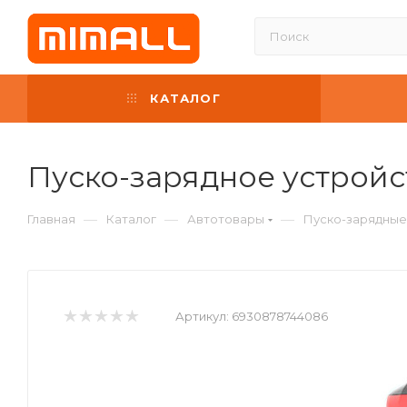
КАТАЛОГ
Пуско-зарядное устрой
—
—
—
Главная
Каталог
Автотовары
Пуско-зарядные
Артикул:
6930878744086