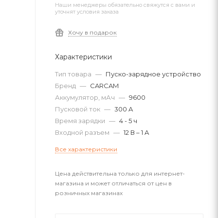
Наши менеджеры обязательно свяжутся с вами и
уточнят условия заказа
Хочу в подарок
Характеристики
Тип товара
—
Пуско-зарядное устройство
Бренд
—
CARCAM
Аккумулятор, мАч
—
9600
Пусковой ток
—
300 A
Время зарядки
—
4 - 5 ч
Входной разъем
—
12 В – 1 A
Все характеристики
Цена действительна только для интернет-
магазина и может отличаться от цен в
розничных магазинах