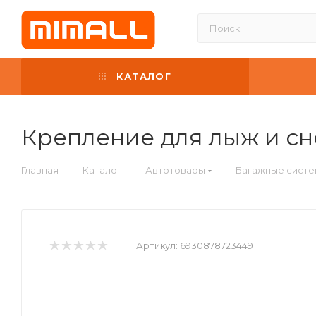
КАТАЛОГ
Крепление для лыж и сн
—
—
—
Главная
Каталог
Автотовары
Багажные систе
Артикул:
6930878723449