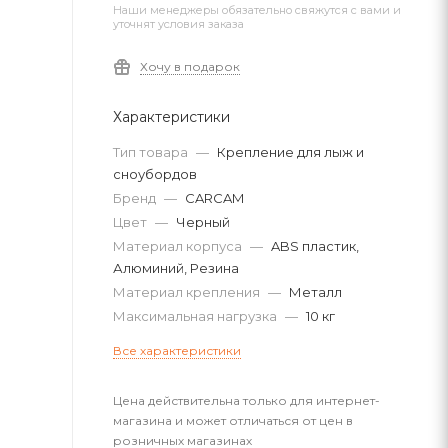
Наши менеджеры обязательно свяжутся с вами и
уточнят условия заказа
Хочу в подарок
Характеристики
Тип товара
—
Крепление для лыж и
сноубордов
Бренд
—
CARCAM
Цвет
—
Черный
Материал корпуса
—
ABS пластик,
Алюминий, Резина
Материал крепления
—
Металл
Максимальная нагрузка
—
10 кг
Все характеристики
Цена действительна только для интернет-
магазина и может отличаться от цен в
розничных магазинах