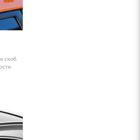
х скоб.
ости.