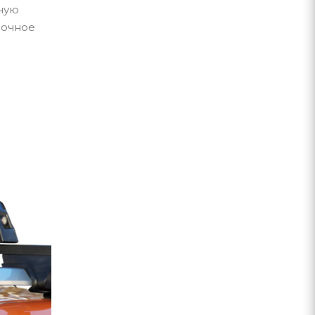
жную
сочное