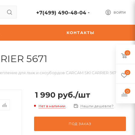
+7(499) 490-48-04
ВОЙТИ
А
КОНТАКТЫ
0
RIER 5671
епление для лыж и сноубордов CARCAM SKI CARRIER 5671
0
0
1 990
руб.
/шт
Нет в наличии
Нашли дешевле?
ПОД ЗАКАЗ