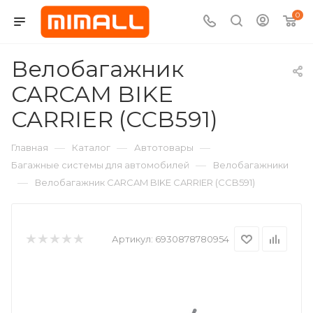
0
Велобагажник
CARCAM BIKE
CARRIER (CCB591)
—
—
—
Главная
Каталог
Автотовары
—
Багажные системы для автомобилей
Велобагажники
—
Велобагажник CARCAM BIKE CARRIER (CCB591)
Артикул:
6930878780954