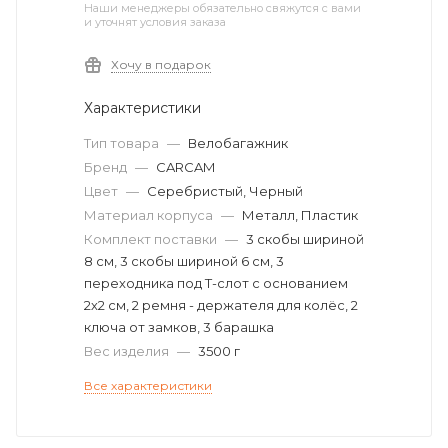
Наши менеджеры обязательно свяжутся с вами
и уточнят условия заказа
Хочу в подарок
Характеристики
Тип товара
—
Велобагажник
Бренд
—
CARCAM
Цвет
—
Серебристый, Черный
Материал корпуса
—
Металл, Пластик
Комплект поставки
—
3 скобы шириной
8 см, 3 скобы шириной 6 см, 3
переходника под Т-слот с основанием
2х2 см, 2 ремня - держателя для колёс, 2
ключа от замков, 3 барашка
Вес изделия
—
3500 г
Все характеристики