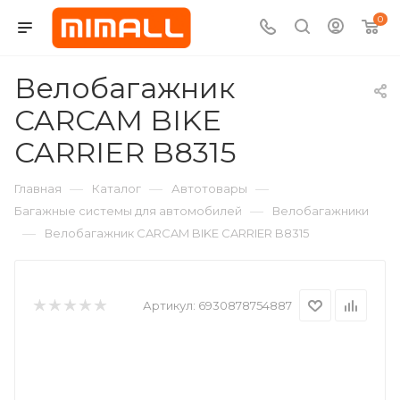
0
Велобагажник
CARCAM BIKE
CARRIER B8315
—
—
—
Главная
Каталог
Автотовары
—
Багажные системы для автомобилей
Велобагажники
—
Велобагажник CARCAM BIKE CARRIER B8315
Артикул:
6930878754887