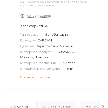
Наши менеджеры обязательно свяжутся с вами
и уточнят условия заказа
Хочу в подарок
Характеристики
Тип товара
—
Велобагажник
Бренд
—
CARCAM
Цвет
—
Серебристый, Черный
Материал корпуса
—
Алюминий,
Металл, Пластик
Материал крепления
—
Металл
Максимальная нагрузка
—
15 кг
Все характеристики
ОПИСАНИЕ
ХАРАКТЕРИСТИКИ
НАЛИЧИЕ