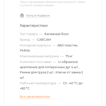
Наши менеджеры обязательно свяжутся с вами
и уточнят условия заказа
Хочу в подарок
Характеристики
Тип товара
—
Багажный бокс
Бренд
—
CARCAM
Материал корпуса
—
ABS пластик,
PMMA
Максимальная нагрузка
—
75 кг
Комплект поставки
—
U-образное
крепление для поперечных дуг 4 шт.,
Ремни для груза 2 шт., Ключи от замка 2
шт.
Рабочая температура
—
От -40 °C до
+85 °C
Все характеристики