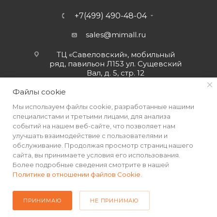
+7(499) 490-48-04
sales@mimall.ru
ТЦ «Савеловский», мобильный
ряд, павильон Л153 ул. Сущевский
Вал, д. 5, стр. 12
Файлы cookie
Мы используем файлы cookie, разработанные нашими
специалистами и третьими лицами, для анализа
событий на нашем веб-сайте, что позволяет нам
улучшать взаимодействие с пользователями и
обслуживание. Продолжая просмотр страниц нашего
сайта, вы принимаете условия его использования.
Более подробные сведения смотрите в нашей
Политике в отношении файлов Cookie
.
2026 © Интернет-магазин MiMall® • Не является публичной
офертой • 2026 г.
ПРИНИМАЮ
НЕ ПРИНИМАЮ