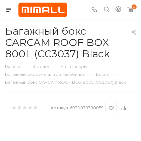
0
Багажный бокс
CARCAM ROOF BOX
800L (CC3037) Black
—
—
—
Главная
Каталог
Автотовары
—
—
Багажные системы для автомобилей
Боксы
Багажный бокс CARCAM ROOF BOX 800L (CC3037) Black
Артикул:
6930878788059