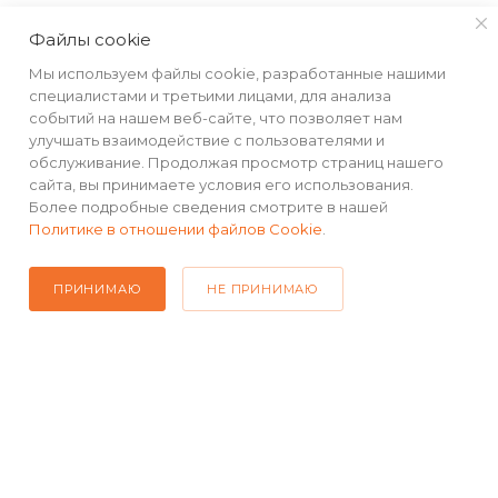
Аэродинамическая форма
Файлы cookie
Ремни для фиксации груза внутри бокса
Мы используем файлы cookie, разработанные нашими
Ребра жесткости для предотвращения
специалистами и третьими лицами, для анализа
скольжения груза внутри бокса
событий на нашем веб-сайте, что позволяет нам
улучшать взаимодействие с пользователями и
Защитный замок
обслуживание. Продолжая просмотр страниц нашего
сайта, вы принимаете условия его использования.
Ударопрочный ABS-пластик
Более подробные сведения смотрите в нашей
Система двустороннего открывания
Политике в отношении файлов Cookie
.
ПРИНИМАЮ
НЕ ПРИНИМАЮ
КАТАЛОГ
РЕКВИЗИТЫ
ПОМОЩЬ