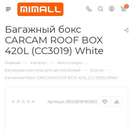
0
Багажный бокс
CARCAM ROOF BOX
420L (CC3019) White
—
—
—
Главная
Каталог
Автотовары
—
—
Багажные системы для автомобилей
Боксы
Багажный бокс CARCAM ROOF BOX 420L (CC3019) White
Артикул:
6930878783825