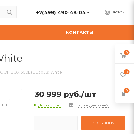
+7(499) 490-48-04
ВОЙТИ
А
КОНТАКТЫ
0
hite
OOF BOX 500L (CC3033) White
0
0
30 999
руб.
/шт
Достаточно
Нашли дешевле?
В КОРЗИНУ