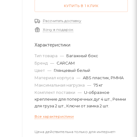
КУПИТЬ В 1 КЛИК
Рассчитать доставку
Хочу в подарок
Характеристики
Тип товара
—
Багажный бокс
Бренд
—
CARCAM
Цвет
—
Глянцевый белый
Материал корпуса
—
ABS пластик, PMMA
Максимальная нагрузка
—
75 кг
Комплект поставки
—
U-образное
крепление для поперечных дуг 4 шт., Ремни
для груза 2 шт., Ключи от замка 2 шт.
Все характеристики
Цена действительна только для интернет-