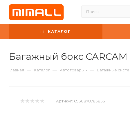
КАТАЛОГ
Багажный бокс CARCAM 
—
—
—
Главная
Каталог
Автотовары
Багажные систе
Артикул:
6930878783856