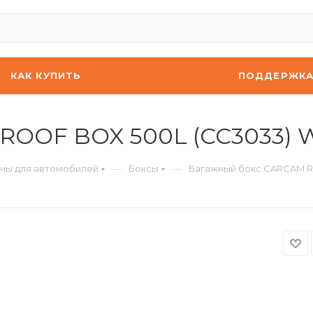
КАК КУПИТЬ
ПОДДЕРЖК
ROOF BOX 500L (CC3033) W
—
—
мы для автомобилей
Боксы
Багажный бокс CARCAM R