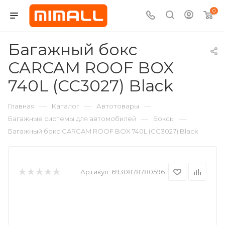
0
Багажный бокс
CARCAM ROOF BOX
740L (CC3027) Black
—
—
—
Главная
Каталог
Автотовары
—
—
Багажные системы для автомобилей
Боксы
Багажный бокс CARCAM ROOF BOX 740L (CC3027) Black
Артикул:
6930878780596