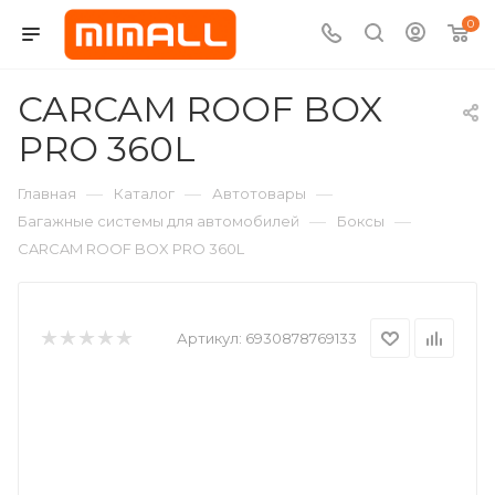
0
CARCAM ROOF BOX
PRO 360L
—
—
—
Главная
Каталог
Автотовары
—
—
Багажные системы для автомобилей
Боксы
CARCAM ROOF BOX PRO 360L
Артикул:
6930878769133