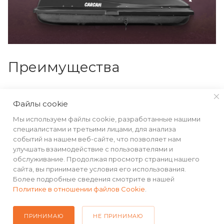
Преимущества
Большая вместимость
Файлы cookie
Грузоподъёмность до 50 килограмм
Мы используем файлы cookie, разработанные нашими
Аэродинамическая форма
специалистами и третьими лицами, для анализа
событий на нашем веб-сайте, что позволяет нам
Ремни для фиксации груза внутри бокса
улучшать взаимодействие с пользователями и
обслуживание. Продолжая просмотр страниц нашего
Ребра жесткости для предотвращения
сайта, вы принимаете условия его использования.
скольжения груза внутри бокса
Более подробные сведения смотрите в нашей
Защитный замок
Политике в отношении файлов Cookie
.
Ударопрочный ABS-пластик
ПРИНИМАЮ
НЕ ПРИНИМАЮ
Система двустороннего открывания