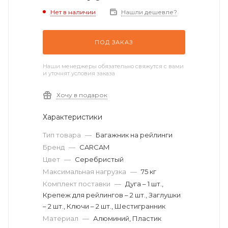
Нет в наличии
Нашли дешевле?
ПОД ЗАКАЗ
Наши менеджеры обязательно свяжутся с вами
и уточнят условия заказа
Хочу в подарок
Характеристики
Тип товара
—
Багажник на рейлинги
Бренд
—
CARCAM
Цвет
—
Серебристый
Максимальная нагрузка
—
75 кг
Комплект поставки
—
Дуга – 1 шт.,
Крепеж для рейлингов – 2 шт., Заглушки
– 2 шт., Ключи – 2 шт., Шестигранник
Материал
—
Алюминий, Пластик