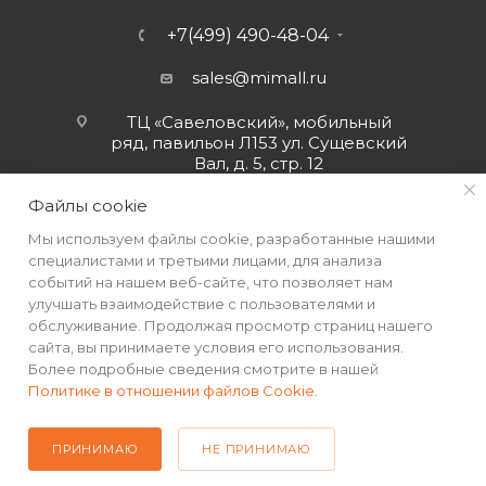
+7(499) 490-48-04
sales@mimall.ru
ТЦ «Савеловский», мобильный
ряд, павильон Л153 ул. Сущевский
Вал, д. 5, стр. 12
Файлы cookie
Мы используем файлы cookie, разработанные нашими
специалистами и третьими лицами, для анализа
событий на нашем веб-сайте, что позволяет нам
улучшать взаимодействие с пользователями и
обслуживание. Продолжая просмотр страниц нашего
сайта, вы принимаете условия его использования.
Более подробные сведения смотрите в нашей
Политике в отношении файлов Cookie
.
2026 © Интернет-магазин MiMall® • Не является публичной
офертой • 2026 г.
ПРИНИМАЮ
НЕ ПРИНИМАЮ