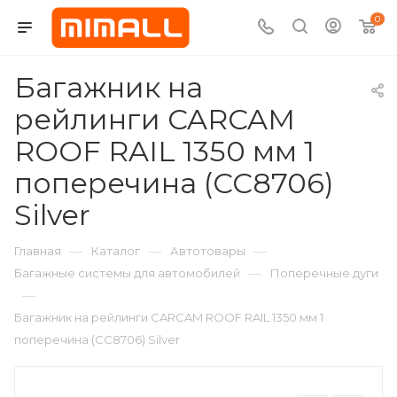
0
Багажник на
рейлинги CARCAM
ROOF RAIL 1350 мм 1
поперечина (CC8706)
Silver
—
—
—
Главная
Каталог
Автотовары
—
Багажные системы для автомобилей
Поперечные дуги
—
Багажник на рейлинги CARCAM ROOF RAIL 1350 мм 1
поперечина (CC8706) Silver