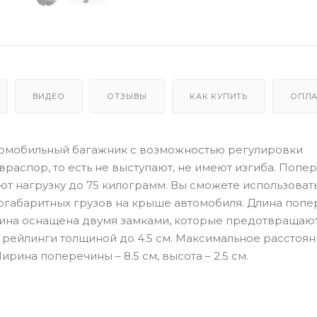
ВИДЕО
ОТЗЫВЫ
КАК КУПИТЬ
ОПЛА
втомобильный багажник с возможностью регулировки
распор, то есть не выступают, не имеют изгиба. Попе
 нагрузку до 75 килограмм. Вы сможете использоват
огабаритных грузов на крыше автомобиля. Длина попе
чина оснащена двумя замками, которые предотвращаю
 рейлинги толщиной до 4.5 см. Максимальное расстоя
рина поперечины – 8.5 см, высота – 2.5 см.