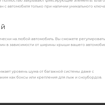
е полностью закрывают фиксирующие элементы. Благ
н с автомобиля только при наличии уникального ключа
ий
ически на любой автомобиль. Вы сможете регулировать
ин в зависимости от ширины крыши вашего автомобил
жает уровень шума от багажной системы даже с
аким как боксы или крепления для лыж и сноубордов.