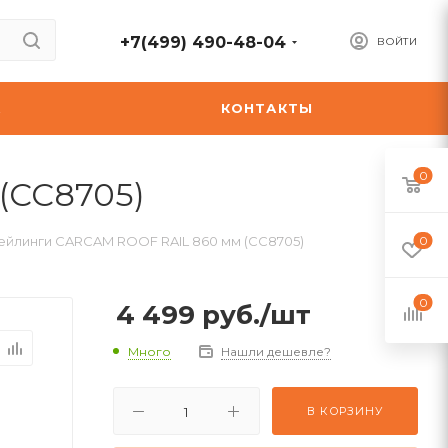
+7(499) 490-48-04
ВОЙТИ
А
КОНТАКТЫ
0
(CC8705)
ейлинги CARCAM ROOF RAIL 860 мм (CC8705)
0
0
4 499
руб.
/шт
Много
Нашли дешевле?
В КОРЗИНУ