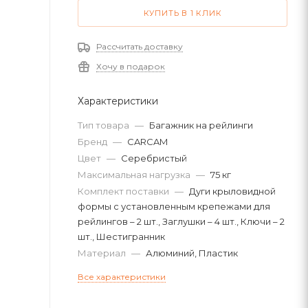
КУПИТЬ В 1 КЛИК
Рассчитать доставку
Хочу в подарок
Характеристики
Тип товара
—
Багажник на рейлинги
Бренд
—
CARCAM
Цвет
—
Серебристый
Максимальная нагрузка
—
75 кг
Комплект поставки
—
Дуги крыловидной
формы с установленным крепежами для
рейлингов – 2 шт., Заглушки – 4 шт., Ключи – 2
шт., Шестигранник
Материал
—
Алюминий, Пластик
Все характеристики