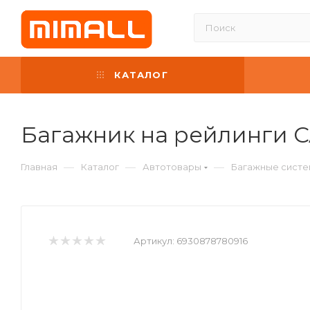
КАТАЛОГ
Багажник на рейлинги 
—
—
—
Главная
Каталог
Автотовары
Багажные систе
Артикул:
6930878780916