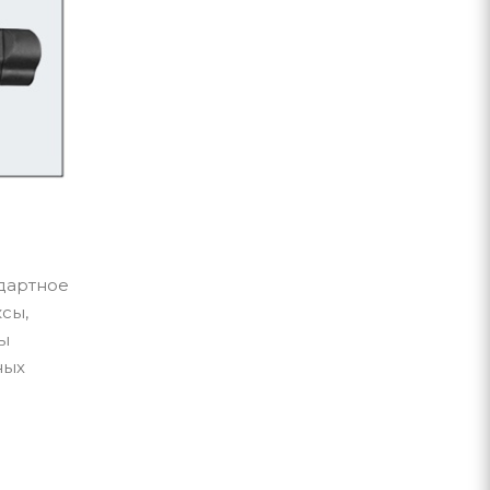
ндартное
сы,
ры
ных