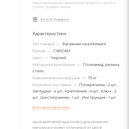
Наши менеджеры обязательно свяжутся с вами и
уточнят условия заказа
Хочу в подарок
Характеристики
Тип товара
—
Багажник на рейлинги
Бренд
—
CARCAM
Цвет
—
Черный
Материал крепления
—
Полиамид, резина,
сталь
Максимальная нагрузка
—
75 кг
Комплект поставки
—
Поперечины - 2 шт.,
Заглушки - 4 шт., Крепления - 4 шт., Ключ - 2
шт., Шестигранник - 1 шт., Инструкция - 1 шт.
Все характеристики
Цена действительна только для интернет-
магазина и может отличаться от цен в