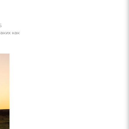
5
аких как