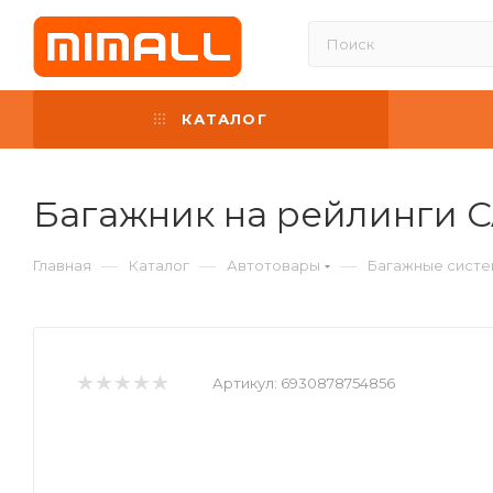
КАТАЛОГ
Багажник на рейлинги C
—
—
—
Главная
Каталог
Автотовары
Багажные систе
Артикул:
6930878754856