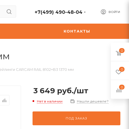
+7(499) 490-48-04
ВОЙТИ
А
КОНТАКТЫ
0
мм
ейлинги CARCAM RAIL 8102+B3 1370 мм
0
0
3 649
руб.
/шт
Нет в наличии
Нашли дешевле?
ПОД ЗАКАЗ