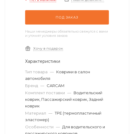
ПОД ЗАКАЗ
Наши менеджеры обязательно свяжутся с вами
и уточнят условия заказа
Хочу в подарок
Характеристики
Тип товара
—
Коврики в салон
автомобиля
Бренд
—
CARCAM
Комплект поставки
—
Водительский
коврик, Пассажирский коврик, Задний
коврик
Материал
—
TPE (термопластичный
эластомер)
Особенности
—
Для водительского и
пассажирского ковриков