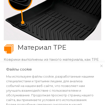
Материал TPE
Коврики выполнены из такого материала, как TPE
(термопластичный эластомер). Данный материал
Файлы cookie
обладает отличной прочностью, хорошей
Мы используем файлы cookie, разработанные нашими
стойкостью к химическим веществам и
специалистами и третьими лицами, для анализа
температурам, а также высокой эластичностью,
событий на нашем веб-сайте, что позволяет нам
быстро восстанавливает форму после
улучшать взаимодействие с пользователями и
деформации. Идеально подходит для длительного
обслуживание. Продолжая просмотр страниц нашего
сайта, вы принимаете условия его использования.
использования.
Более подробные сведения смотрите в нашей