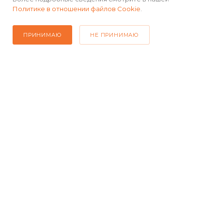
Политике в отношении файлов Cookie
.
ПРИНИМАЮ
НЕ ПРИНИМАЮ
Чистота в салоне
Высокие бортики удерживают влагу и грязь,
обеспечивая чистоту в салоне автомобиля и
защищая его от износа.