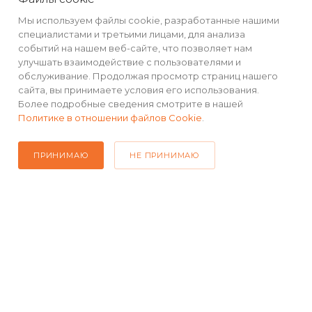
Мы используем файлы cookie, разработанные нашими
специалистами и третьими лицами, для анализа
+7(499) 490-48-04
событий на нашем веб-сайте, что позволяет нам
улучшать взаимодействие с пользователями и
sales@mimall.ru
обслуживание. Продолжая просмотр страниц нашего
сайта, вы принимаете условия его использования.
ТЦ «Савеловский», мобильный
Более подробные сведения смотрите в нашей
ряд, павильон Л153 ул. Сущевский
Политике в отношении файлов Cookie
.
Вал, д. 5, стр. 12
ПРИНИМАЮ
НЕ ПРИНИМАЮ
2026 © Интернет-магазин MiMall® • Не является публичной
офертой • 2026 г.