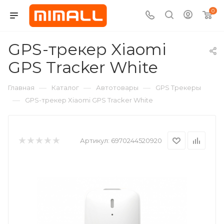
0
GPS-трекер Xiaomi
GPS Tracker White
—
—
—
Главная
Каталог
Автотовары
GPS Трекеры
—
GPS-трекер Xiaomi GPS Tracker White
Артикул:
6970244520920