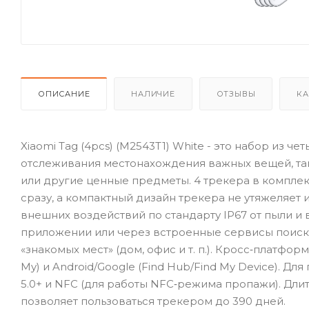
ОПИСАНИЕ
НАЛИЧИЕ
ОТЗЫВЫ
КА
Xiaomi Tag (4pcs) (M2543T1) White - это набор из
отслеживания местонахождения важных вещей, так 
или другие ценные предметы. 4 трекера в компле
сразу, а компактный дизайн трекера не утяжеляет
внешних воздействий по стандарту IP67 от пыли 
приложении или через встроенные сервисы поиска,
«знакомых мест» (дом, офис и т. п.). Кросс‑платфо
My) и Android/Google (Find Hub/Find My Device). 
5.0+ и NFC (для работы NFC‑режима пропажи). Дли
позволяет пользоваться трекером до 390 дней.