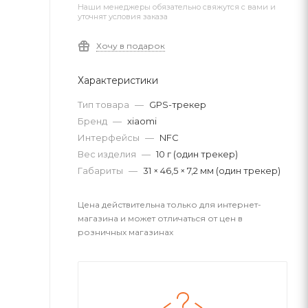
Наши менеджеры обязательно свяжутся с вами и
уточнят условия заказа
Хочу в подарок
Характеристики
Тип товара
—
GPS-трекер
Бренд
—
xiaomi
Интерфейсы
—
NFC
Вес изделия
—
10 г (один трекер)
Габариты
—
31 × 46,5 × 7,2 мм (один трекер)
Цена действительна только для интернет-
магазина и может отличаться от цен в
розничных магазинах