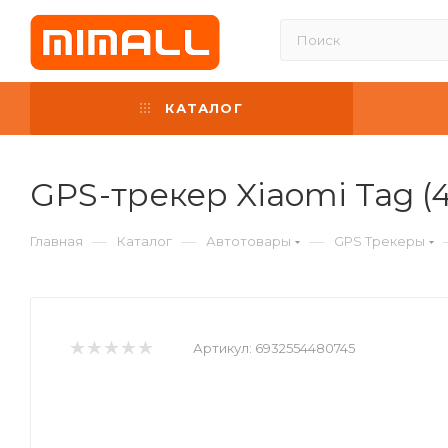
КАТАЛОГ
GPS-трекер Xiaomi Tag (4
—
—
—
Главная
Каталог
Автотовары
GPS Трекеры
Артикул:
6932554480745