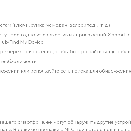
м (ключи, сумка, чемодан, велосипед и т. д.)
ну через одно из совместимых приложений: Xiaomi H
Hub/Find My Device
ере через приложение, чтобы быстро найти вещь побли
 необходимости
ожении или используйте сеть поиска для обнаружения
 вашего смартфона, её могут обнаружить другие устро
инаты. В режиме пропажи с NFC при потере вещи наш