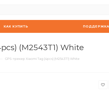
КАК КУПИТЬ
ПОДДЕРЖК
pcs) (M2543T1) White
—
GPS-трекер Xiaomi Tag (4pcs) (M2543T1) White