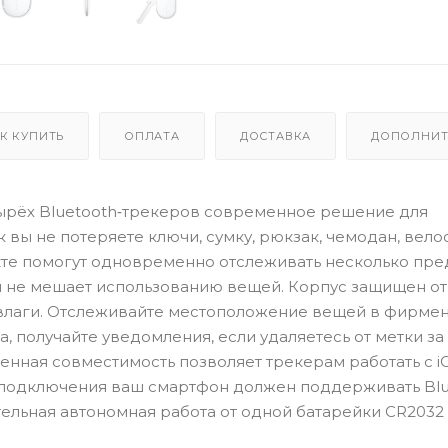
К КУПИТЬ
ОПЛАТА
ДОСТАВКА
ДОПОЛНИТ
 четырёх Bluetooth‑трекеров современное решение для
вы не потеряете ключи, сумку, рюкзак, чемодан, вел
кте помогут одновременно отслеживать несколько пр
 и не мешает использованию вещей. Корпус защищен от
и влаги. Отслеживайте местоположение вещей в фирме
 получайте уведомления, если удаляетесь от метки з
рменная совместимость позволяет трекерам работать с iO
Для подключения ваш смартфон должен поддерживать Bl
тельная автономная работа от одной батарейки CR2032