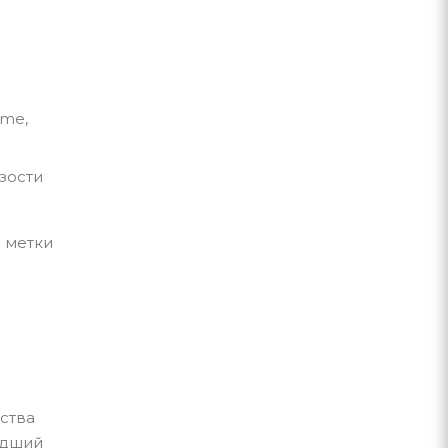
ome,
зости
 метки
йства
едший