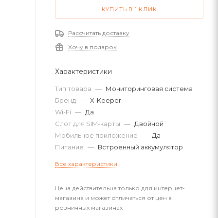
КУПИТЬ В 1 КЛИК
Рассчитать доставку
Хочу в подарок
Характеристики
Тип товара
—
Мониторинговая система
Бренд
—
X-Keeper
Wi-Fi
—
Да
Слот для SIM-карты
—
Двойной
Мобильное приложение
—
Да
Питание
—
Встроенный аккумулятор
Все характеристики
Цена действительна только для интернет-
магазина и может отличаться от цен в
розничных магазинах