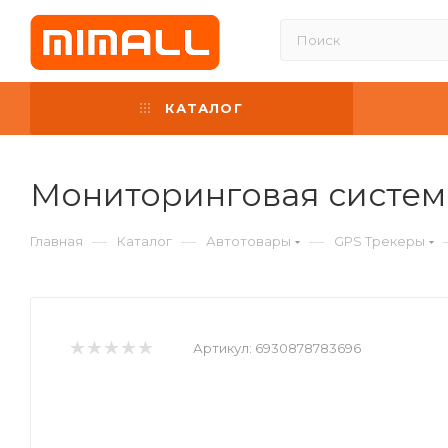
КАТАЛОГ
Мониторинговая система 
—
—
—
Главная
Каталог
Автотовары
GPS Трекеры
Артикул:
6930878783696