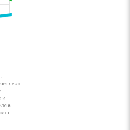
,
яет свое
и
 и
иля в
мент