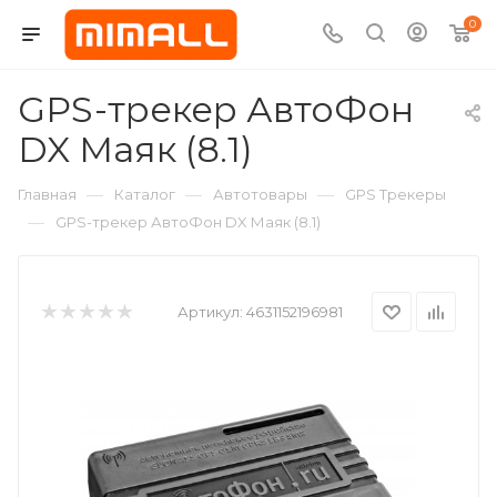
0
GPS-трекер АвтоФон
DX Маяк (8.1)
—
—
—
Главная
Каталог
Автотовары
GPS Трекеры
—
GPS-трекер АвтоФон DX Маяк (8.1)
Артикул:
4631152196981