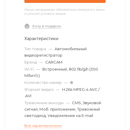
Наши менеджеры обязательно свяжутся с вами
и уточнят условия заказа
Хочу в подарок
Характеристики
Тип товара
—
Автомобильный
видеорегистратор
Бренд
—
CARCAM
Wi-Fi
—
Встроенный, 802.11b/g/n (300
Мбит/с)
Количество камер
—
8
Формат видео
—
H.264 MPEG-4 AVC /
.AVI
Тревожные выходы
—
CMS, Звуковой
сигнал, Моб. приложение, Тревожный
светодиод, Уведомление на E-mail
Все характеристики