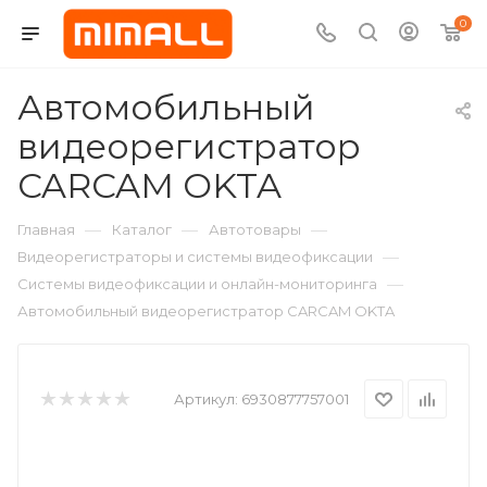
0
Автомобильный
видеорегистратор
CARCAM OKTA
—
—
—
Главная
Каталог
Автотовары
—
Видеорегистраторы и системы видеофиксации
—
Системы видеофиксации и онлайн-мониторинга
Автомобильный видеорегистратор CARCAM OKTA
Артикул:
6930877757001