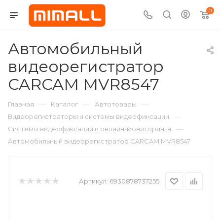
0
Автомобильный
видеорегистратор
CARCAM MVR8547
—
—
—
Главная
Каталог
Автотовары
—
Видеорегистраторы и системы видеофиксации
—
Системы видеофиксации и онлайн-мониторинга
Автомобильный видеорегистратор CARCAM MVR8547
Артикул:
6930878737255