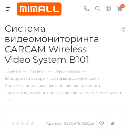
0
Система
видеомониторинга
CARCAM Wireless
Video System B101
—
—
—
Главная
Каталог
Автотовары
—
Видеорегистраторы и системы видеофиксации
—
Системы видеофиксации и онлайн-мониторинга
Система видеомониторинга CARCAM Wireless Video System
B101
Артикул:
6930878765029