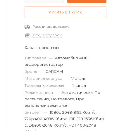
КУПИТЬ В 1 КЛИК
Рассчитать доставку
Хочу в подарок
Характеристики
Тип товара
—
Автомобильный
видеорегистратор
Бренд
—
CARCAM
Материал корпуса
—
Металл
Тревожные выходы
—
1 канал
Режим записи
—
Автоматически, По
расписанию, По тревоге, При
включении зажигания
Битрейт
—
1080р:2048-8192 Кбит/с,
720р:400-4096 Кбит/с, CIF: 128-1536 Кбит/
с, D1:400-2048 Кбит/с, HD1: 400-2048