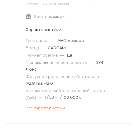
и уточнят условия заказа
Хочу в подарок
Характеристики
Тип товара
—
AHD-камера
Бренд
—
CARCAM
Ночная съемка
—
Да
Минимальная освещенность
—
0.01
Люкс
Фокусное расстояние / Светосила
—
f=2.8 мм; F/2.0
Автоматический электронный затвор
(AES)
—
1 / 50 – 1 / 100 000 с
Все характеристики