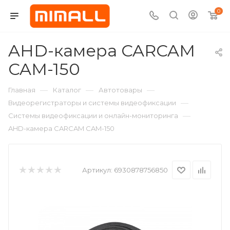
0
AHD-камера CARCAM
CAM-150
—
—
—
Главная
Каталог
Автотовары
—
Видеорегистраторы и системы видеофиксации
—
Системы видеофиксации и онлайн-мониторинга
AHD-камера CARCAM CAM-150
Артикул:
6930878756850