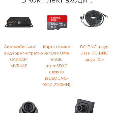
В комплект входит:
Автомобильный
Карта памяти
DC-BNC шнур
видеорегистратор
SanDisk Ultra
5 м
и
DC-BNC
CARCAM
64GB
шнур
10 м
MVR4411
microSDXC
Class 10
(SDSQUNC-
064G-ZN3MN)