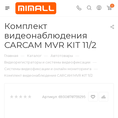
0
Комплект
видеонаблюдения
CARCAM MVR KIT 11/2
—
—
—
Главная
Каталог
Автотовары
—
Видеорегистраторы и системы видеофиксации
—
Системы видеофиксации и онлайн-мониторинга
Комплект видеонаблюдения CARCAM MVR KIT 11/2
Артикул:
6930878759295