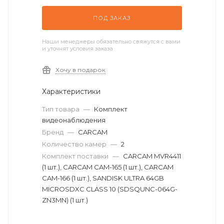
ПОД ЗАКАЗ
Наши менеджеры обязательно свяжутся с вами
и уточнят условия заказа
Хочу в подарок
Характеристики
Тип товара
—
Комплект
видеонаблюдения
Бренд
—
CARCAM
Количество камер
—
2
Комплект поставки
—
CARCAM MVR4411
(1 шт.), CARCAM CAM-165 (1 шт.), CARCAM
CAM-166 (1 шт.), SANDISK ULTRA 64GB
MICROSDXC CLASS 10 (SDSQUNC-064G-
ZN3MN) (1 шт.)