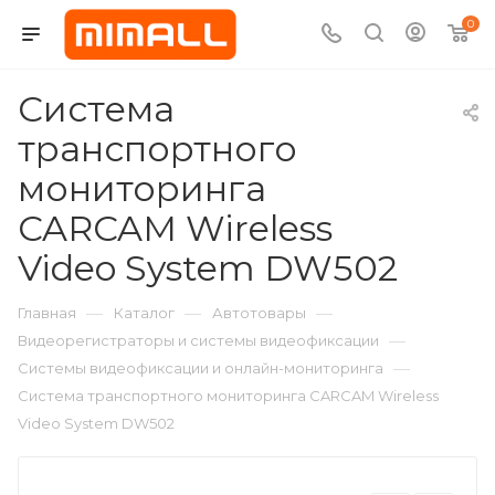
0
Система
транспортного
мониторинга
CARCAM Wireless
Video System DW502
—
—
—
Главная
Каталог
Автотовары
—
Видеорегистраторы и системы видеофиксации
—
Системы видеофиксации и онлайн-мониторинга
Система транспортного мониторинга CARCAM Wireless
Video System DW502