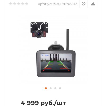
Артикул:
6930878765043
4 999
руб.
/шт