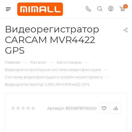
0
Видеорегистратор
CARCAM MVR4422
GPS
—
—
—
Главная
Каталог
Автотовары
—
Видеорегистраторы и системы видеофиксации
—
Системы видеофиксации и онлайн-мониторинга
Видеорегистратор CARCAM MVR4422 GPS
Артикул:
6930878736340