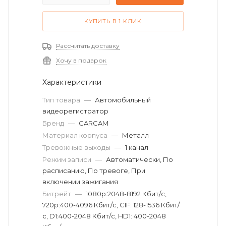
КУПИТЬ В 1 КЛИК
Рассчитать доставку
Хочу в подарок
Характеристики
Тип товара
—
Автомобильный
видеорегистратор
Бренд
—
CARCAM
Материал корпуса
—
Металл
Тревожные выходы
—
1 канал
Режим записи
—
Автоматически, По
расписанию, По тревоге, При
включении зажигания
Битрейт
—
1080р:2048-8192 Кбит/с,
720р:400-4096 Кбит/с, CIF: 128-1536 Кбит/
с, D1:400-2048 Кбит/с, HD1: 400-2048