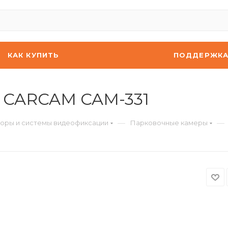
КАК КУПИТЬ
ПОДДЕРЖК
 CARCAM CAM-331
—
—
оры и системы видеофиксации
Парковочные камеры