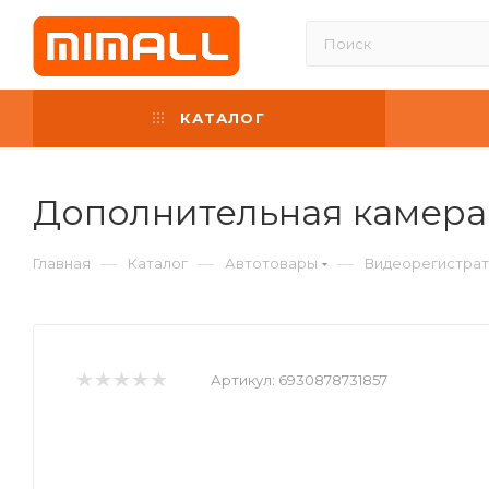
КАТАЛОГ
Дополнительная камера
—
—
—
Главная
Каталог
Автотовары
Видеорегистрат
Артикул:
6930878731857