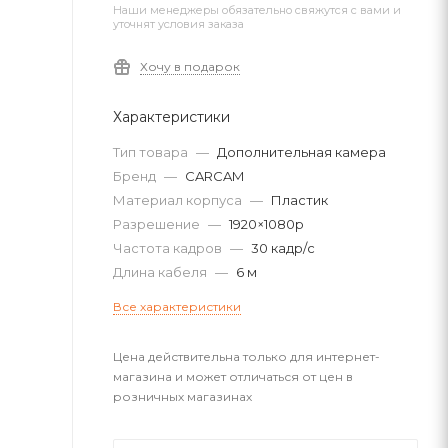
Наши менеджеры обязательно свяжутся с вами и
уточнят условия заказа
Хочу в подарок
Характеристики
Тип товара
—
Дополнительная камера
Бренд
—
CARCAM
Материал корпуса
—
Пластик
Разрешение
—
1920×1080p
Частота кадров
—
30 кадр/с
Длина кабеля
—
6 м
Все характеристики
Цена действительна только для интернет-
магазина и может отличаться от цен в
розничных магазинах