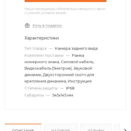
Наши менеджеры обязательно свяжутся с вами
и уточнят условия заказа
Хочу в подарок
Характеристики
Тип товара
—
Камера заднего вида
Комплект поставки
—
Рамка
номерного знака, Силовой кабель,
Видеокабель (5метров), Звуковой
динамик, Двухсторонний скотч для
крепления динамика, Инструкция
Степень защиты
—
IP68
Габариты
—
545х145 мм
ОПИСАНИЕ
НАЛИЧИЕ
ОТЗЫВЫ
КАК