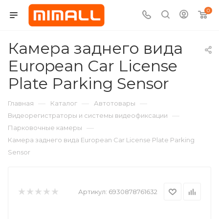
0
Камера заднего вида
European Car License
Plate Parking Sensor
—
—
—
Главная
Каталог
Автотовары
—
Видеорегистраторы и системы видеофиксации
—
Парковочные камеры
Камера заднего вида European Car License Plate Parking
Sensor
Артикул:
6930878761632