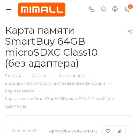
0
Карта памяти
SmartBuy 64GB
microSDXC Class10
(без адаптера)
—
—
—
Главная
Каталог
Автотовары
—
Видеорегистраторы и системы видеофиксации
—
Карты памяти
Карта памяти SmartBuy 64GB microSDXC Class10 (без
адаптера)
Артикул:
4690626011892