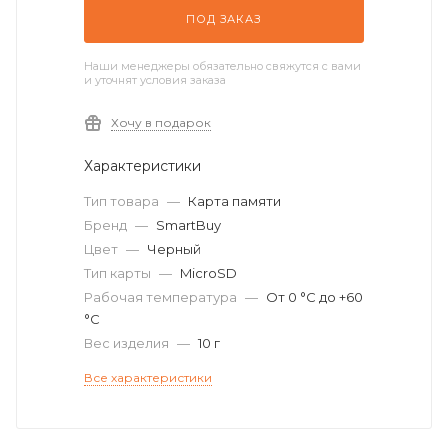
ПОД ЗАКАЗ
Наши менеджеры обязательно свяжутся с вами
и уточнят условия заказа
Хочу в подарок
Характеристики
Тип товара
—
Карта памяти
Бренд
—
SmartBuy
Цвет
—
Черный
Тип карты
—
MicroSD
Рабочая температура
—
От 0 °C до +60
°C
Вес изделия
—
10 г
Все характеристики