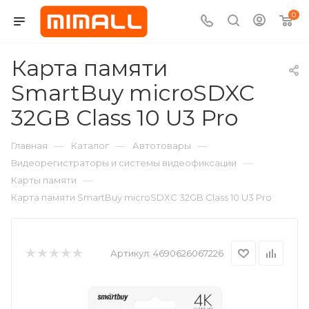
0
Карта памяти
SmartBuy microSDXC
32GB Class 10 U3 Pro
—
—
—
Главная
Каталог
Автотовары
—
Видеорегистраторы и системы видеофиксации
—
Карты памяти
Карта памяти SmartBuy microSDXC 32GB Class 10 U3 Pro
Артикул:
4690626067226