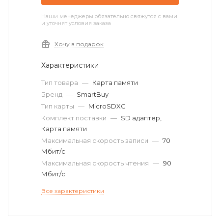
Наши менеджеры обязательно свяжутся с вами
и уточнят условия заказа
Хочу в подарок
Характеристики
Тип товара
—
Карта памяти
Бренд
—
SmartBuy
Тип карты
—
MicroSDXC
Комплект поставки
—
SD адаптер,
Карта памяти
Максимальная скорость записи
—
70
Мбит/с
Максимальная скорость чтения
—
90
Мбит/с
Все характеристики