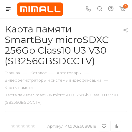
0
Карта памяти
SmartBuy microSDXC
256Gb Class10 U3 V30
(SB256GBSDCCTV)
—
—
—
Главная
Каталог
Автотовары
—
Видеорегистраторы и системы видеофиксации
—
Карты памяти
Карта памяти SmartBuy microSDXC 256Gb Class10 U3 V30
(SB256GBSDCCTV)
Артикул:
4690626088818