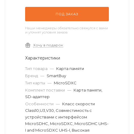
ПОД ЗАКАЗ
Наши менеджеры обязательно свяжутся с вами
и уточнят условия заказа
Хочу в подарок
Характеристики
Тип товара
—
Карта памяти
Бренд
—
SmartBuy
Тип карты
—
MicroSDXC
Комплект поставки
—
Карта памяти,
SD-адаптер
Особенности
—
Класс скорости
Class10,U3,V30, Совместимость с
устройствами с интерфейсом
MicroSDHC, MicroSDXC, MicroSDHC UHS-
I and MicroSDXC UHS-I, Высокая