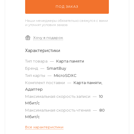
ПОД ЗАКАЗ
Наши менеджеры обязательно свяжутся с вами
и уточнят условия заказа
Хочу в подарок
Характеристики
Тип товара
—
Карта памяти
Бренд
—
SmartBuy
Тип карты
—
MicroSDXC
Комплект поставки
—
Карта памяти,
Адаптер
Максимальная скорость записи
—
10
Мбит/с
Максимальная скорость чтения
—
80
Мбит/с
Все характеристики