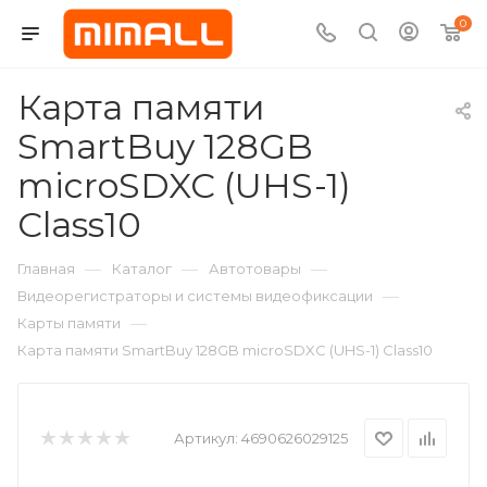
0
Карта памяти
SmartBuy 128GB
microSDXC (UHS-1)
Class10
—
—
—
Главная
Каталог
Автотовары
—
Видеорегистраторы и системы видеофиксации
—
Карты памяти
Карта памяти SmartBuy 128GB microSDXC (UHS-1) Class10
Артикул:
4690626029125