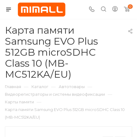
0
Карта памяти
Samsung EVO Plus
512GB microSDHC
Class 10 (MB-
MC512KA/EU)
—
—
—
Главная
Каталог
Автотовары
—
Видеорегистраторы и системы видеофиксации
—
Карты памяти
Карта памяти Samsung EVO Plus 512GB microSDHC Class 10
(MB-MC512KA/EU)