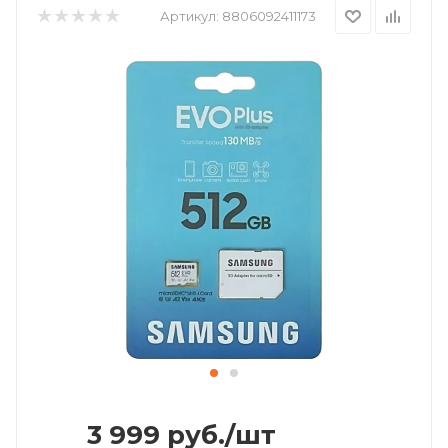
Артикул:
8806092411173
3 999
руб.
/шт