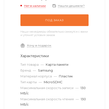
Нет в наличии
Нашли дешевле?
ПОД ЗАКАЗ
Наши менеджеры обязательно свяжутся с вами
и уточнят условия заказа
Хочу в подарок
Характеристики
Тип товара
—
Карта памяти
Бренд
—
Samsung
Материал корпуса
—
Пластик
Тип карты
—
MicroSDHC
Максимальная скорость записи
—
130
МБ/с
Максимальная скорость чтения
—
130
МБ/с