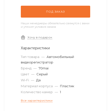
ПОД ЗАКАЗ
Наши менеджеры обязательно свяжутся с вами
и уточнят условия заказа
Хочу в подарок
Характеристики
Тип товара
—
Автомобильный
видеорегистратор
Бренд
—
70mai
Цвет
—
Серый
Wi-Fi
—
Да
Материал корпуса
—
Пластик
Количество камер
—
1
Все характеристики