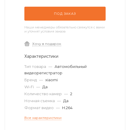
ПОД ЗАКАЗ
Наши менеджеры обязательно свяжутся с вами
и уточнят условия заказа
Хочу в подарок
Характеристики
Тип товара
—
Автомобильный
видеорегистратор
Бренд
—
xiaomi
Wi-Fi
—
Да
Количество камер
—
2
Ночная съемка
—
Да
Формат видео
—
H.264
Все характеристики