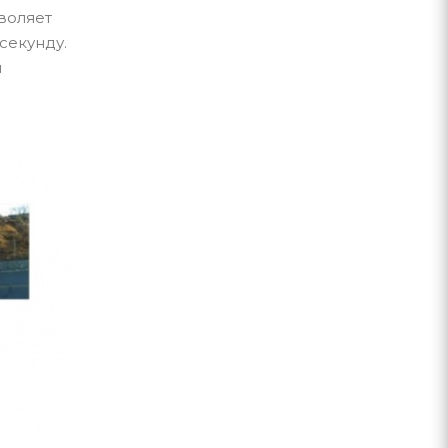
воляет
секунду.
и