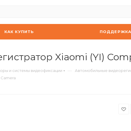
КАК КУПИТЬ
ПОДДЕРЖК
истратор Xiaomi (YI) Com
—
оры и системы видеофиксации
Автомобильные видеореги
h Camera