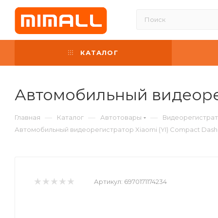
КАТАЛОГ
Автомобильный видеорег
—
—
—
Главная
Каталог
Автотовары
Видеорегистрат
Автомобильный видеорегистратор Xiaomi (YI) Compact Das
Артикул:
6970171174234