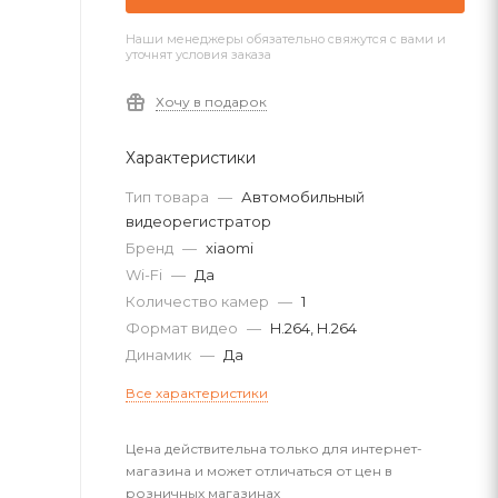
Наши менеджеры обязательно свяжутся с вами и
уточнят условия заказа
Хочу в подарок
Характеристики
Тип товара
—
Автомобильный
видеорегистратор
Бренд
—
xiaomi
Wi-Fi
—
Да
Количество камер
—
1
Формат видео
—
H.264, H.264
Динамик
—
Да
Все характеристики
Цена действительна только для интернет-
магазина и может отличаться от цен в
розничных магазинах