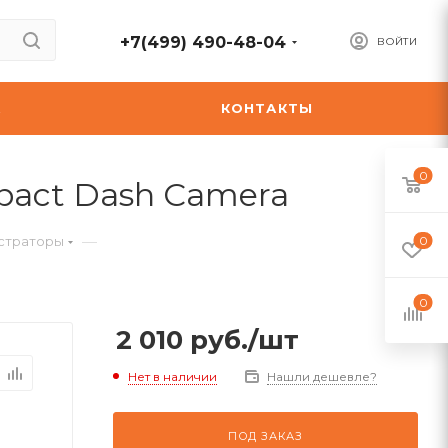
+7(499) 490-48-04
ВОЙТИ
А
КОНТАКТЫ
0
pact Dash Camera
—
страторы
0
0
2 010
руб.
/шт
Нет в наличии
Нашли дешевле?
ПОД ЗАКАЗ