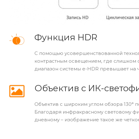
Функция HDR
С помощью усовершенствованной технол
контрастным освещением, где слишком с
диапазон системы e-HDR превышает на ч
Объектив с ИК-светоф
Объектив с широким углом обзора 130° 
Благодаря инфракрасному световому филь
дневному – изображение такое же четкое