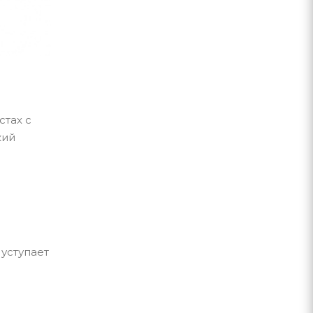
тах с
кий
уступает