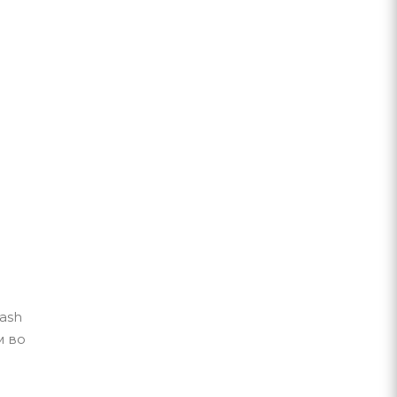
ash
м во