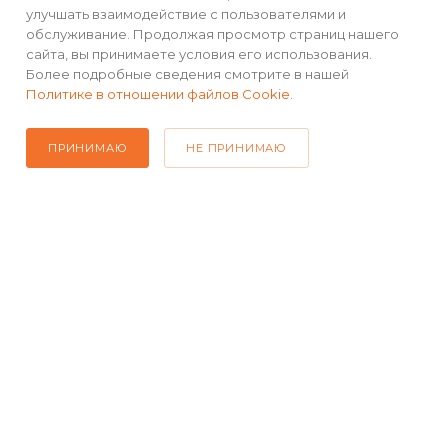
улучшать взаимодействие с пользователями и
обслуживание. Продолжая просмотр страниц нашего
Аккумулятор 500 мАч
сайта, вы принимаете условия его использования.
Более подробные сведения смотрите в нашей
Политике в отношении файлов Cookie
.
Видеорегистратор оснащен аккумулятором с
ёмкостью 500 мАч, который обеспечивает до 20
ПРИНИМАЮ
НЕ ПРИНИМАЮ
минут работы устройства без внешнего питания.
КАТАЛОГ
РЕКВИЗИТЫ
ПОМОЩЬ