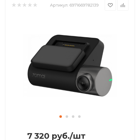
Артикул:
6971669782139
7 320
руб.
/шт