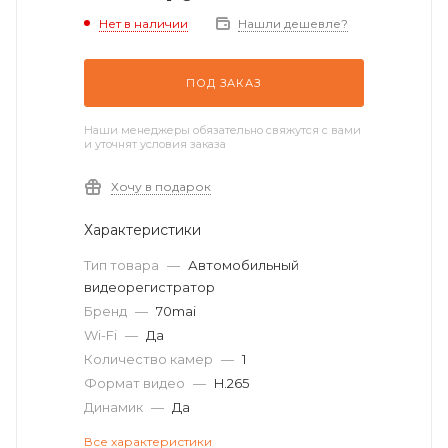
Нет в наличии
Нашли дешевле?
ПОД ЗАКАЗ
Наши менеджеры обязательно свяжутся с вами
и уточнят условия заказа
Хочу в подарок
Характеристики
Тип товара
—
Автомобильный
видеорегистратор
Бренд
—
70mai
Wi-Fi
—
Да
Количество камер
—
1
Формат видео
—
H.265
Динамик
—
Да
Все характеристики