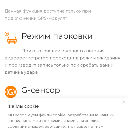
Данная функция доступна только при
подключении GPS-модуля*
Режим парковки
При отключении внешнего питания,
видеорегистратор переходит в режим ожидания
и производит запись только при срабатывании
датчика удара.
G-сенсор
Встроенный G-сенсор, позволяет устройству
Файлы cookie
автоматически защитить видеофайл от перезаписи
Мы используем файлы cookie, разработанные нашими
в случае резкого манёвра, экстренного
специалистами и третьими лицами, для анализа
торможения или удара.
событий на нашем веб-сайте, что позволяет нам