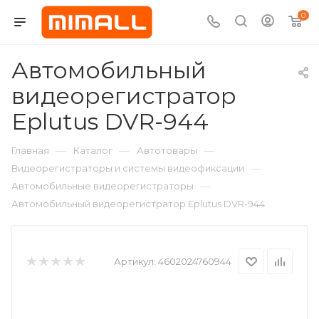
0
Автомобильный
видеорегистратор
Eplutus DVR-944
—
—
—
Главная
Каталог
Автотовары
—
Видеорегистраторы и системы видеофиксации
—
Автомобильные видеорегистраторы
Автомобильный видеорегистратор Eplutus DVR-944
Артикул:
4602024760944