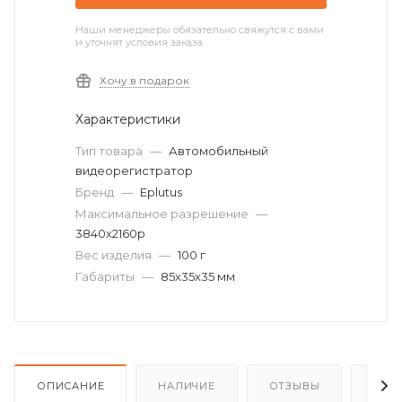
Наши менеджеры обязательно свяжутся с вами
и уточнят условия заказа
Хочу в подарок
Характеристики
Тип товара
—
Автомобильный
видеорегистратор
Бренд
—
Eplutus
Максимальное разрешение
—
3840x2160p
Вес изделия
—
100 г
Габариты
—
85х35х35 мм
ОПИСАНИЕ
НАЛИЧИЕ
ОТЗЫВЫ
КАК