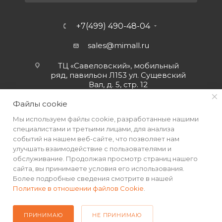
+7(499) 490-48-04
sales@mimall.ru
ТЦ «Савеловский», мобильный
ряд, павильон Л153 ул. Сущевский
Вал, д. 5, стр. 12
Файлы cookie
Мы используем файлы cookie, разработанные нашими
специалистами и третьими лицами, для анализа
событий на нашем веб-сайте, что позволяет нам
улучшать взаимодействие с пользователями и
обслуживание. Продолжая просмотр страниц нашего
сайта, вы принимаете условия его использования.
Более подробные сведения смотрите в нашей
Политике в отношении файлов Cookie
.
2026 © Интернет-магазин MiMall® • Не является публичной
офертой • 2026 г.
ПРИНИМАЮ
НЕ ПРИНИМАЮ