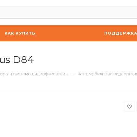
КАК КУПИТЬ
ПОДДЕРЖК
us D84
—
оры и системы видеофиксации
Автомобильные видеореги