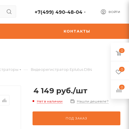
+7(499) 490-48-04
ВОЙТИ
А
КОНТАКТЫ
0
—
страторы
Видеорегистратор Eplutus D84
0
0
4 149
руб.
/шт
Нет в наличии
Нашли дешевле?
ПОД ЗАКАЗ