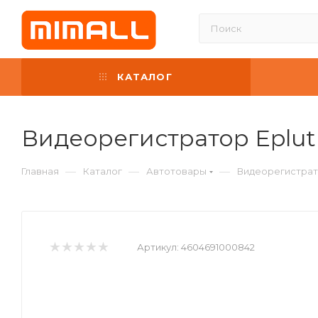
КАТАЛОГ
Видеорегистратор Eplut
—
—
—
Главная
Каталог
Автотовары
Видеорегистрат
Артикул:
4604691000842