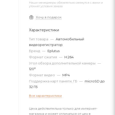
Наши менеджеры обязательно свяжутся с вами и
уточнят условия заказа
Хочу в подарок
Характеристики
Тип товара
—
Автомобильный
видеорегистратор
Бренд
—
Eplutus
Формат сжатия
—
H.264
Угол обзора дополнительной камеры
—
120°
Формат видео
—
MP4
Поддержка карт памяти, ГБ
—
microSD до
32 ГБ
Все характеристики
Цена действительна только для интернет-
магазина и может отличаться от цен в