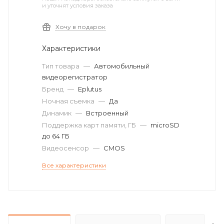
и уточнят условия заказа
Хочу в подарок
Характеристики
Тип товара
—
Автомобильный
видеорегистратор
Бренд
—
Eplutus
Ночная съемка
—
Да
Динамик
—
Встроенный
Поддержка карт памяти, ГБ
—
microSD
до 64 ГБ
Видеосенсор
—
CMOS
Все характеристики