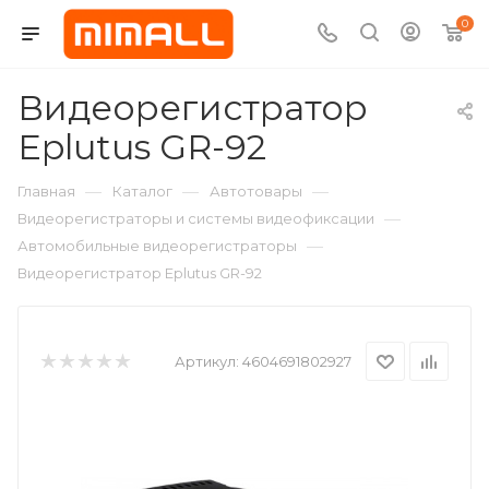
0
Видеорегистратор
Eplutus GR-92
—
—
—
Главная
Каталог
Автотовары
—
Видеорегистраторы и системы видеофиксации
—
Автомобильные видеорегистраторы
Видеорегистратор Eplutus GR-92
Артикул:
4604691802927