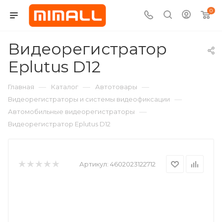
0
Видеорегистратор
Eplutus D12
—
—
—
Главная
Каталог
Автотовары
—
Видеорегистраторы и системы видеофиксации
—
Автомобильные видеорегистраторы
Видеорегистратор Eplutus D12
Артикул:
4602023122712