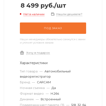
8 499
руб.
/шт
Нет в наличии
Нашли дешевле?
ПОД ЗАКАЗ
Наши менеджеры обязательно свяжутся с вами
и уточнят условия заказа
Хочу в подарок
Характеристики
Тип товара
—
Автомобильный
видеорегистратор
Бренд
—
CARCAM
Ночная съемка
—
Да
Формат видео
—
H.264
Динамик
—
Встроенный
Поддержка карт памяти, ГБ
—
128, 32, 64