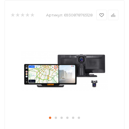
Артикул:
6930878765128