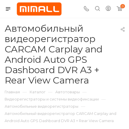
0
Автомобильный
видеорегистратор
CARCAM Carplay and
Android Auto GPS
Dashboard DVR A3 +
Rear View Camera
—
—
—
Главная
Каталог
Автотовары
—
Видеорегистраторы и системы видеофиксации
—
Автомобильные видеорегистраторы
Автомобильный видеорегистратор CARCAM Carplay and
Android Auto GPS Dashboard DVR A3 + Rear View Camera