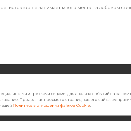
регистратор не занимает много места на лобовом стек
РЕКВИЗИТЫ
ПОМОЩЬ
циалистами и третьими лицами, для анализа событий на нашем 
Пользовательское соглашение
Условия оп
уживание. Продолжая просмотр страниц нашего сайта, вы прини
Политика конфиденциальности
Условия до
 нашей
Политике в отношении файлов Cookie
.
Гарантия на