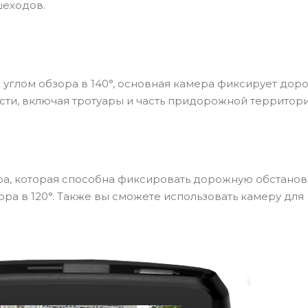
шеходов.
 углом обзора в 140°, основная камера фиксирует до
сти, включая тротуары и часть придорожной территори
ра, которая способна фиксировать дорожную обстанов
ора в 120°. Также вы сможете использовать камеру для