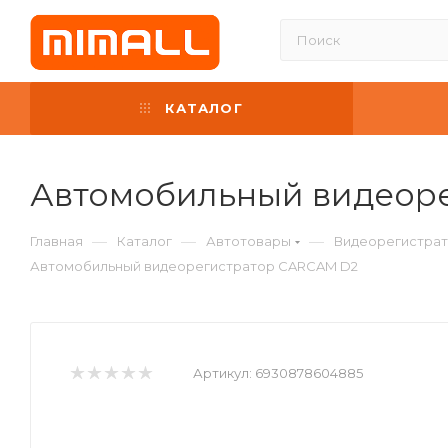
КАТАЛОГ
Автомобильный видеор
—
—
—
Главная
Каталог
Автотовары
Видеорегистрат
Автомобильный видеорегистратор CARCAM D2
Артикул:
6930878604885