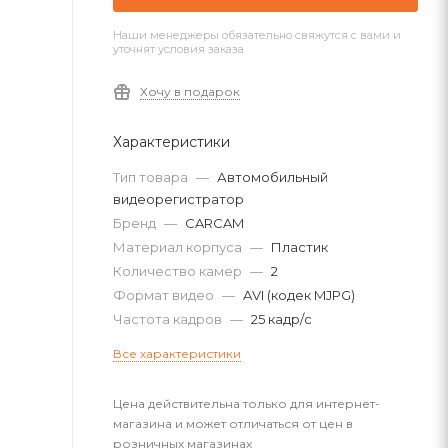
Наши менеджеры обязательно свяжутся с вами и
уточнят условия заказа
Хочу в подарок
Характеристики
Тип товара
—
Автомобильный
видеорегистратор
Бренд
—
CARCAM
Материал корпуса
—
Пластик
Количество камер
—
2
Формат видео
—
AVI (кодек MJPG)
Частота кадров
—
25 кадр/с
Все характеристики
Цена действительна только для интернет-
магазина и может отличаться от цен в
розничных магазинах