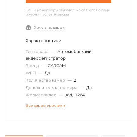
Наши менеджеры обязательно свяжутся с вами
и уточнят условия заказа
Хочу в подарок
Характеристики
Тип товара
—
Автомобильный
видеорегистратор
Бренд
—
CARCAM
Wi-Fi
—
Да
Количество камер
—
2
Дополнительная камера
—
Да
Формат видео
—
AVI, H.264
Все характеристики