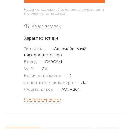
Наши менеджеры обязательно свяжутся с вами
и уточнят условия заказа
Хочу в подарок
Характеристики
Тип товара
—
Автомобильный
видеорегистратор
Бренд
—
CARCAM
Wi-Fi
—
Да
Количество камер
—
2
Дополнительная камера
—
Да
Формат видео
—
AVI, H.264
Все характеристики