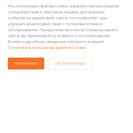
Мы используем файлы cookie, разработанные нашими
+7(499) 490-48-04
специалистами и третьими лицами, для анализа
событий на нашем веб-сайте, что позволяет нам
sales@mimall.ru
улучшать взаимодействие с пользователями и
обслуживание. Продолжая просмотр страниц нашего
ТЦ «Савеловский», мобильный
сайта, вы принимаете условия его использования.
ряд, павильон Л153 ул. Сущевский
Более подробные сведения смотрите в нашей
Вал, д. 5, стр. 12
Политике в отношении файлов Cookie
.
ПРИНИМАЮ
НЕ ПРИНИМАЮ
2026 © Интернет-магазин MiMall® • Не является публичной
офертой • 2026 г.