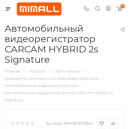
0
Автомобильный
видеорегистратор
CARCAM HYBRID 2s
Signature
—
—
—
Главная
Каталог
Автотовары
—
Видеорегистраторы и системы видеофиксации
—
Автомобильные видеорегистраторы
Автомобильный видеорегистратор CARCAM HYBRID 2s
Signature
Артикул:
6930878731840