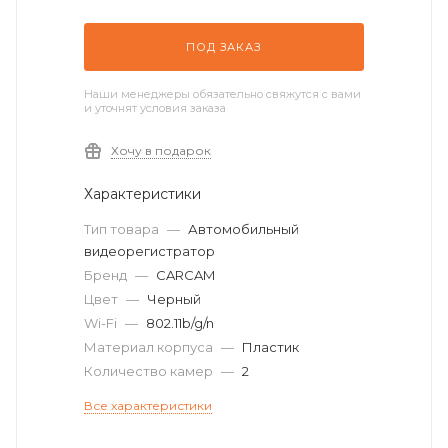
ПОД ЗАКАЗ
Наши менеджеры обязательно свяжутся с вами
и уточнят условия заказа
Хочу в подарок
Характеристики
Тип товара
—
Автомобильный
видеорегистратор
Бренд
—
CARCAM
Цвет
—
Черный
Wi-Fi
—
802.11b/g/n
Материал корпуса
—
Пластик
Количество камер
—
2
Все характеристики