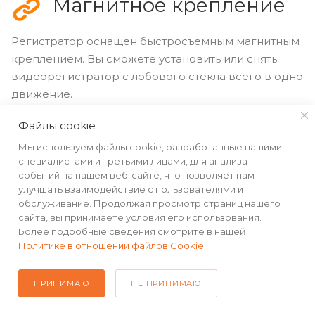
Магнитное крепление
Регистратор оснащен быстросъемным магнитным
креплением. Вы сможете установить или снять
видеорегистратор с лобового стекла всего в одно
движение.
Файлы cookie
Вам не придется каждый раз отключать кабель
питания и провод дополнительной камеры, чтобы
Мы используем файлы cookie, разработанные нашими
специалистами и третьими лицами, для анализа
снять видеорегистратор со стекла. Порты для
событий на нашем веб-сайте, что позволяет нам
питания и дополнительной камеры встроены
улучшать взаимодействие с пользователями и
в магнитное крепление.
обслуживание. Продолжая просмотр страниц нашего
сайта, вы принимаете условия его использования.
Более подробные сведения смотрите в нашей
Политике в отношении файлов Cookie
.
ПРИНИМАЮ
НЕ ПРИНИМАЮ