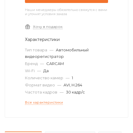
Наши менеджеры обязательно свяжутся с вами
и уточнят условия заказа
Хочу в подарок
Характеристики
Тип товара
—
Автомобильный
видеорегистратор
Бренд
—
CARCAM
Wi-Fi
—
Да
Количество камер
—
1
Формат видео
—
AVI, H.264
Частота кадров
—
30 кадр/с
Все характеристики